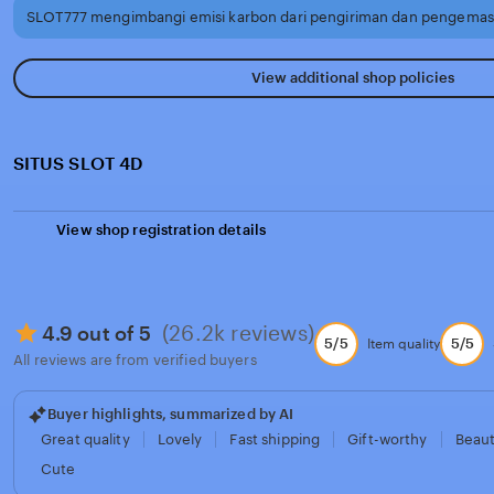
SLOT777 mengimbangi emisi karbon dari pengiriman dan pengemasa
View additional shop policies
SITUS SLOT 4D
View shop registration details
(26.2k reviews)
4.9 out of 5
5/5
5/5
Item quality
All reviews are from verified buyers
Buyer highlights, summarized by AI
Great quality
Lovely
Fast shipping
Gift-worthy
Beaut
Cute