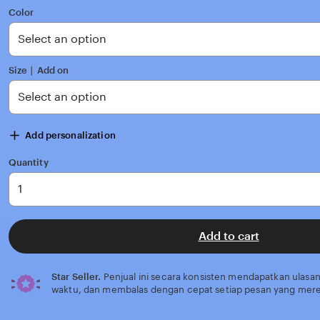
of
Color
5
stars
Size ∣ Add on
Add personalization
Quantity
Add to cart
Star Seller.
Penjual ini secara konsisten mendapatkan ulasan
waktu, dan membalas dengan cepat setiap pesan yang mere